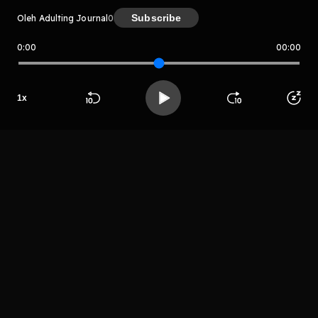
Subscribe
Oleh Adulting Journal
0
0:00
00:00
Adulting Journal
Host
Theodora
1
x
Stefani
Beranda
Cari
Buka App
Koleksimu
Profil
LIHAT EPISODE LAIN