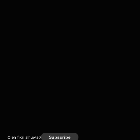
Komentar
komentar belum bisa dimuat. Coba refresh halaman
atau periksa koneksi internet kamu.
Kreator
Subscribe
Oleh fikri alhuwa
0