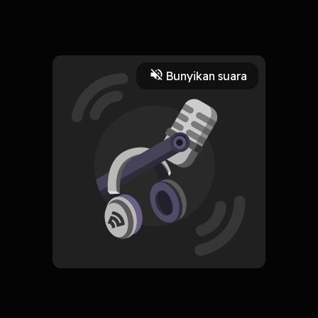
Selamat ulang tahun ෆ ⁠.̮
Read More
Bunyikan suara
Sejarah
CREATOR-RSS
Temen Ngobrol
Subscribe
0 Subscribers
Komentar