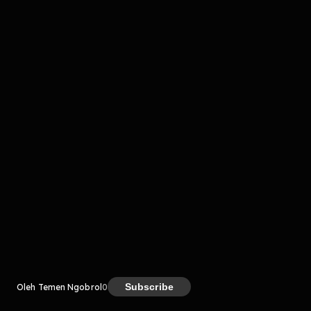
komentar belum bisa dimuat. Coba refresh halaman
atau periksa koneksi internet kamu.
Kreator
Subscribe
Oleh Temen Ngobrol
0