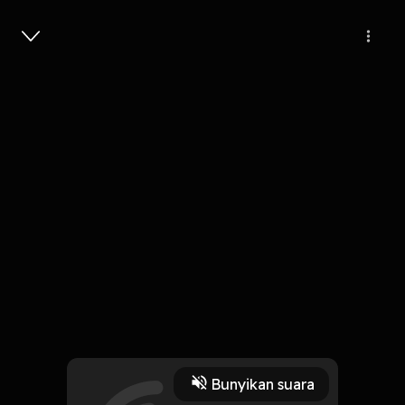
Masuk
Pengorbanan
4 Menit
Play
Bunyikan suara
10 Oktober 2019