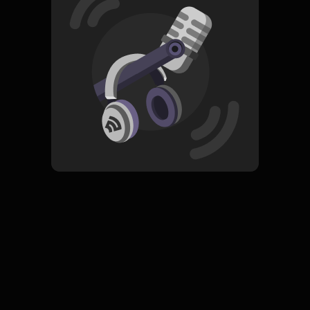
Read More
Pop
ORIGINAL
Puspa Indah
Subscribe
0 Subscribers
Komentar