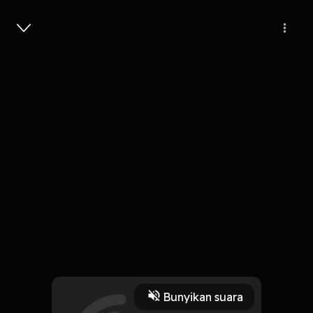
Masuk
Puspa Indah
6 Menit
Play
Bunyikan suara
22 Oktober 2019