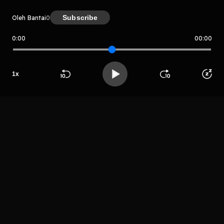
Subscribe
Oleh Bantai
0
0:00
00:00
Bantai
Host
1
x
Zahirovic x
Beranda
Cari
Buka App
Koleksimu
Profil
rioyn
LIHAT EPISODE LAIN