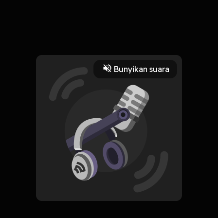
Di podcast kali ini kita membahas seputar desainer Indonesia
yang mendunia.
Read More
Berita Hiburan
Bunyikan suara
hiburan
pengetahuan
podcast
desainer
2
berita
bermanfaat
HOSTING
Bantai
Subscribe
0 Subscribers