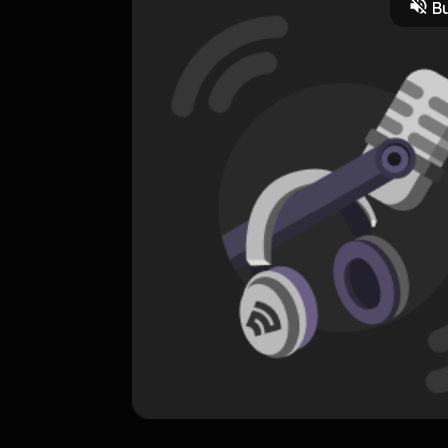
Bu
ORIGINAL
In Love
0 Subscribers