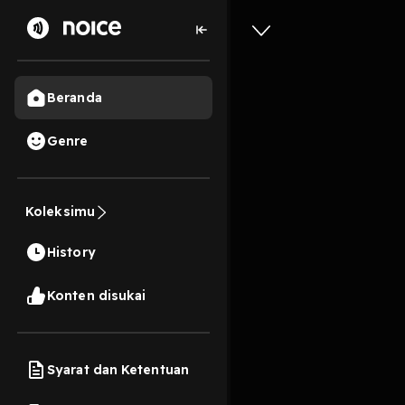
Beranda
Genre
35
6 tahun lalu
4 Me
Koleksimu
Entah
History
Play
Konten disukai
Syarat dan Ketentuan