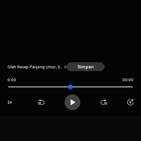
komentar belum bisa dimuat. Coba refresh halaman
atau periksa koneksi internet kamu.
Simpan
Oleh Resep Panjang Umur, Sehat, dan Sembuh
0
0:00
00:00
Resep Panjang Umur, Sehat, dan S
embuh
1
x
LIHAT CHAPTER LAIN
Beranda
Cari
Buka App
Koleksimu
Profil