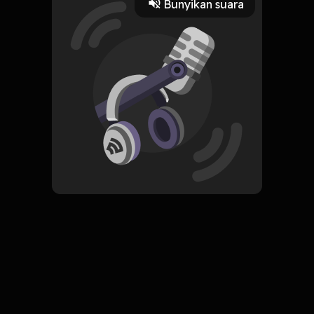
Bunyikan suara
Play
5 Agustus 2022
Read More
ORIGINAL
Simpan
Resep Panjang Umur, Sehat,
dan Sembuh
Komentar