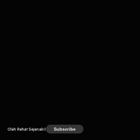
komentar belum bisa dimuat. Coba refresh halaman
atau periksa koneksi internet kamu.
Kreator
Subscribe
Oleh Rehat Sejenak
0