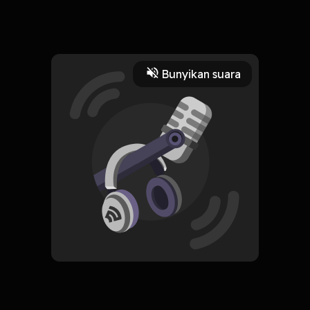
Hidup ngga melulu soal pengakuan. Bagikan ceritamu di :
rehatsejenaklah@gmail.com
Read More
Bunyikan suara
Relationship
Masyarakat dan Budaya
CREATOR-RSS
Rehat Sejenak
Subscribe
0 Subscribers
Komentar