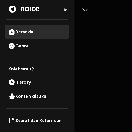
Beranda
Genre
12
2 tahun lalu
1 Me
Belajar 
Koleksimu
Aaja?
History
Play
Konten disukai
Syarat dan Ketentuan