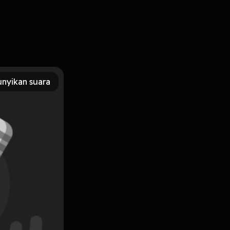
karir dan hubungan Anda! Link di bio! See you in class!
skill #etiquette #netiquette
nyikan suara
Subscribe