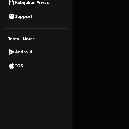
Kebijakan Privasi
7 November 2023
Support
Dari pada penasaran i
#Yourbridgetothewide
Install Noice
Read More
Android
Edukasi
Pengembang
IOS