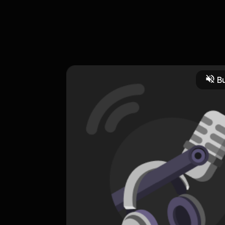
lmunya JRP worth atau ngga, daftar dan buktikan saja impactnya ke 
rworld #socialskill #publicspeaking #communication #interpersonal
Bu
an Diri
CREATOR-RSS
Make it Happen with John Robert Powers Indonesia
0 Subscribers