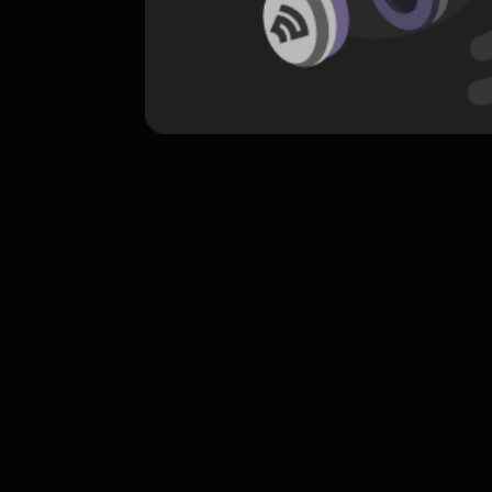
komentar belum bisa dimuat. Coba refr
atau periksa koneksi internet k