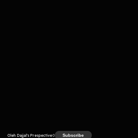
Komentar
komentar belum bisa dimuat. Coba refresh halaman
atau periksa koneksi internet kamu.
Kreator
Subscribe
Oleh Dajjal's Prespective
0