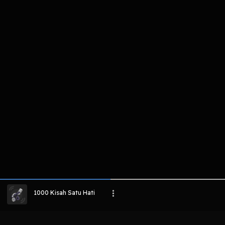
komentar belum bisa dimuat. Coba refr
atau periksa koneksi internet k
LIHAT EPISODE LAIN
1000 Kisah Satu Hati