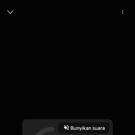
Masuk
Tak Pernah Ada
5 Menit
Play
Bunyikan suara
11 Oktober 2019