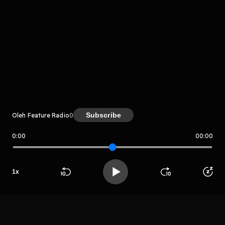
Kreator
Subscribe
Oleh Feature Radio
0
Host
0:00
00:00
Vita ni luh
Feature Radio
1
x
LIHAT EPISODE LAIN
Beranda
Cari
Buka App
Koleksimu
Profil