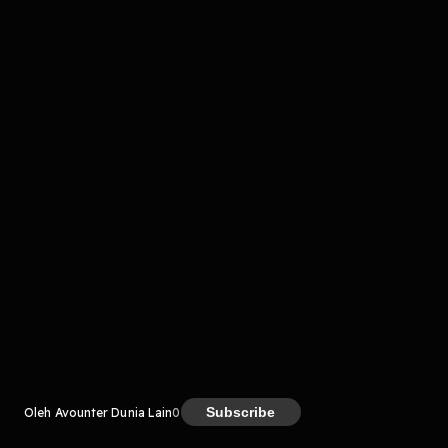
komentar belum bisa dimuat. Coba refresh halaman
atau periksa koneksi internet kamu.
Kreator
Subscribe
Oleh Avounter Dunia Lain
0