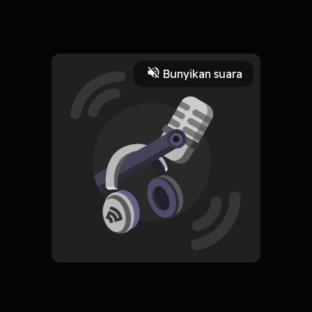
Saat di perjalanan pulang Ken di hadangan oleh petualang
Read More
Bunyikan suara
Drama
Fiksi
CREATOR-RSS
Avounter Dunia Lain
Subscribe
0 Subscribers
Komentar