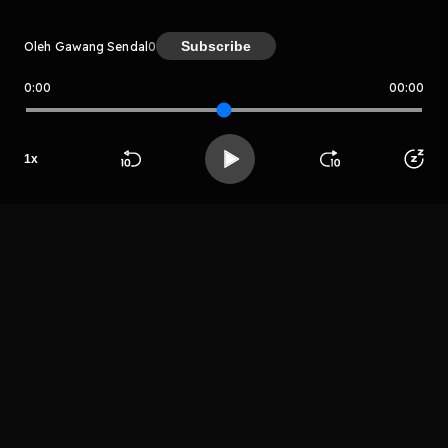
Subscribe
Oleh Gawang Sendal
0
0:00
00:00
Gawang Sendal
Host
1
x
Nampunk
Beranda
Cari
Buka App
Koleksimu
Profil
produksi
LIHAT EPISODE LAIN