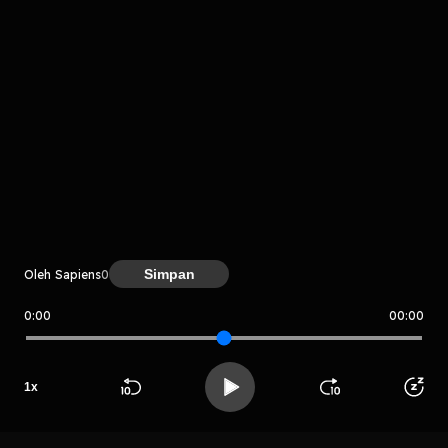
Komentar
komentar belum bisa dimuat. Coba refresh halaman
Simpan
Oleh Sapiens
0
atau periksa koneksi internet kamu.
0:00
00:00
Sapiens
1
x
Beranda
Cari
Buka App
Koleksimu
Profil
LIHAT CHAPTER LAIN