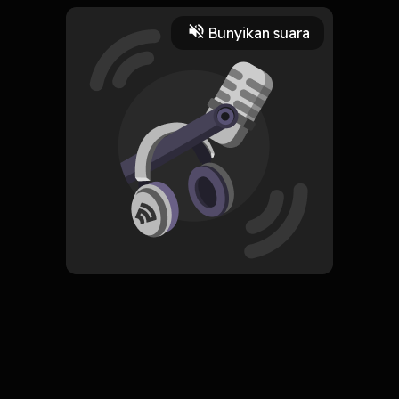
2 Menit
Bunyikan suara
Play
11 Juni 2021
Read More
Sains
Sejarah
Edukasi
ORIGINAL
Simpan
Sapiens