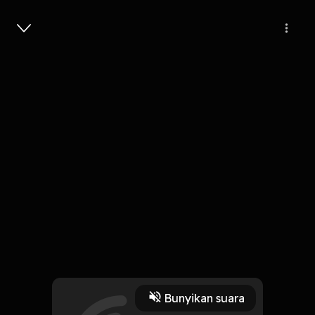
Masuk
13
6 tahun lalu
4 Menit
Oh Cintaku
Play
Bunyikan suara
23 Oktober 2019