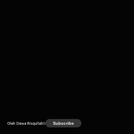
komentar belum bisa dimuat. Coba refresh halaman
atau periksa koneksi internet kamu.
Kreator
Subscribe
Oleh Dewa Risqullah
0