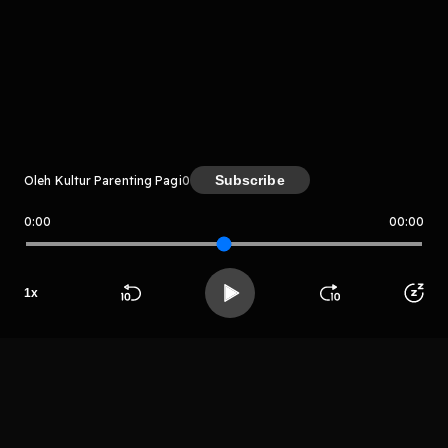
komentar belum bisa dimuat. Coba refresh halaman
atau periksa koneksi internet kamu.
Subscribe
Oleh Kultur Parenting Pagi
0
0:00
00:00
Kultur Parenting Pagi
LIHAT EPISODE LAIN
1
x
Beranda
Cari
Buka App
Koleksimu
Profil