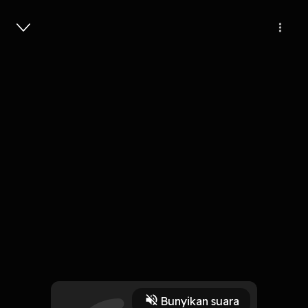
Masuk
Tujuan Pendidikan dalam pandangan
Satuan Pendidikan
1 Jam, 4 Menit
Play
Bunyikan suara