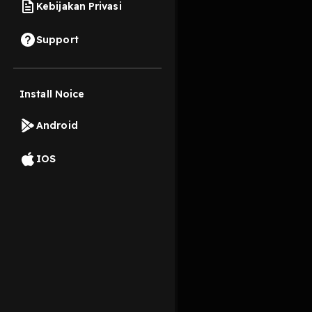
Kebijakan Privasi
26 April 2023
Support
Banyak yang ngomong 
Install Noice
Read More
Android
Comedy Interviews
IOS