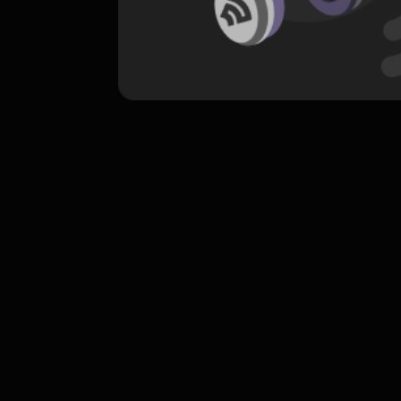
komentar belum bisa dimuat. Coba refr
atau periksa koneksi internet k