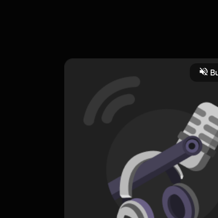
Fake Friends, tapi apa itu Fake Friends?
Bu
HOSTING
The Triple L.
0 Subscribers