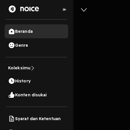
Beranda
Genre
Episode 
Koleksimu
4 Menit
History
Play
Konten disukai
Syarat dan Ketentuan