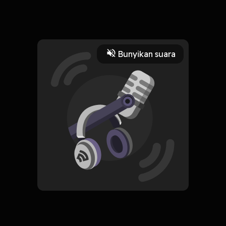
ngomongin G20 dikit
Read More
Bunyikan suara
Masyarakat dan Budaya
Jurnal Pribadi
CREATOR-RSS
Podcast IQ Jongkok
Subscribe
0 Subscribers
Komentar