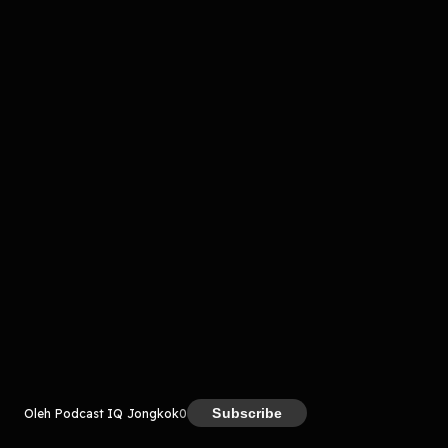
komentar belum bisa dimuat. Coba refresh halaman
atau periksa koneksi internet kamu.
Kreator
Subscribe
Oleh Podcast IQ Jongkok
0