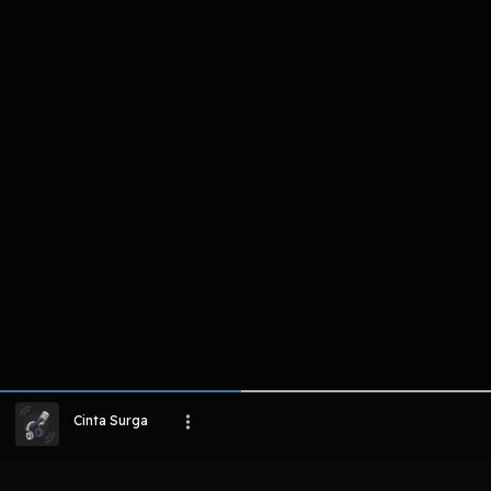
komentar belum bisa dimuat. Coba refr
atau periksa koneksi internet k
LIHAT EPISODE LAIN
Cinta Surga