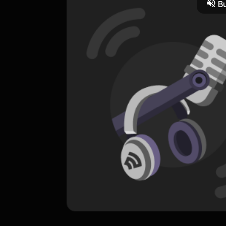
Bu
ORIGINAL
Cinta Surga
0 Subscribers