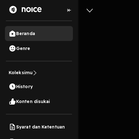
Beranda
Genre
11
6 tahun lalu
4 Me
Koleksimu
Cinta Su
History
Play
Konten disukai
Syarat dan Ketentuan