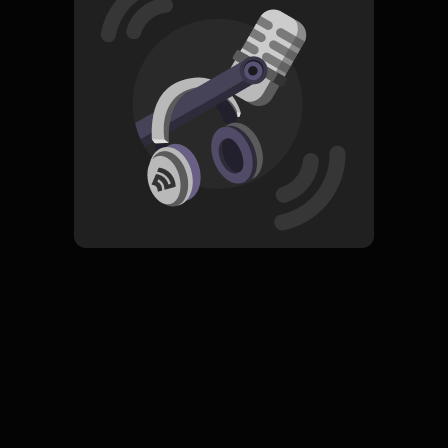
Read More
Pop
ORIGINAL
Berdiri Bulu Romaku
Subscribe
0 Subscribers
Komentar