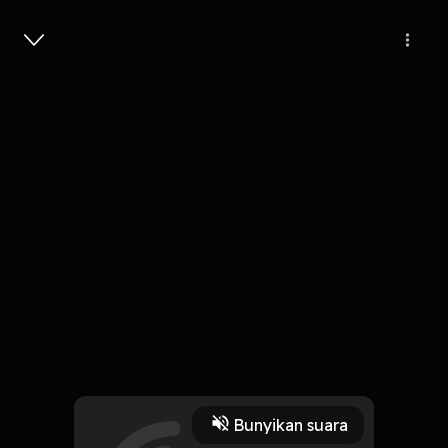
Masuk
Berdiri Bulu Romaku
4 Menit
Play
Bunyikan suara
31 Oktober 2019