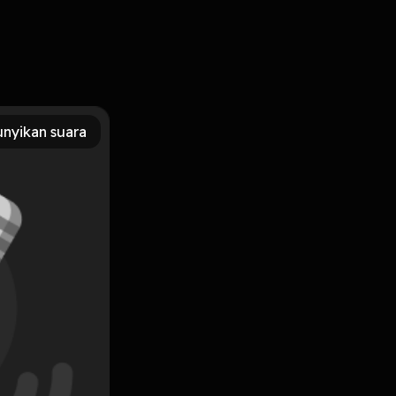
st sketsa komedi yaitu Suketchi Podcast, di episode ini
mereka ceritakan satu sama lain.
nyikan suara
Subscribe