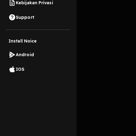
Kebijakan Privasi
8 Maret 2022
Support
Fadli, Rofi, Fadil da
mereka akan mencerit
Install Noice
Read More
Android
Fiksi
Drama
IOS