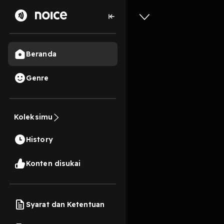
Beranda
Genre
Eps 11 |
Koleksimu
Podcast)
History
54 Menit
Play
Konten disukai
Syarat dan Ketentuan