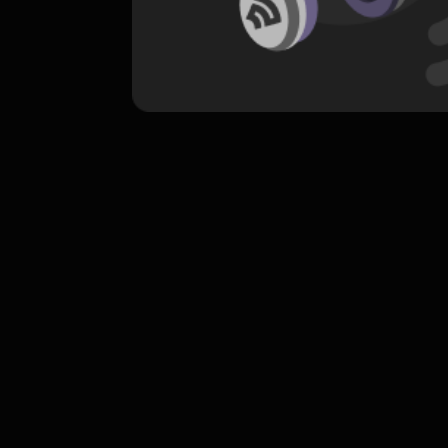
komentar belum bisa dimuat. Coba refr
atau periksa koneksi internet k