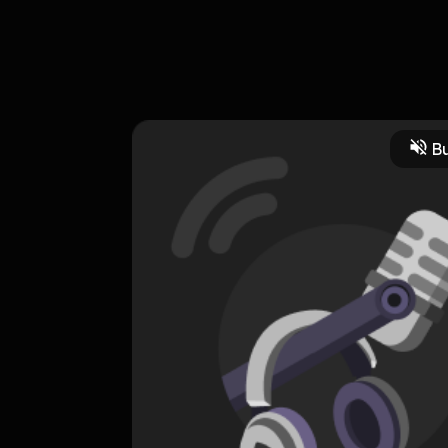
n Petel adalah temen kampus gua yang tergabung dalam sebuah podca
akan tentang pengalaman cinta pertama mereka yang justru jarang 
Bu
CREATOR-RSS
Heart Things
0 Subscribers