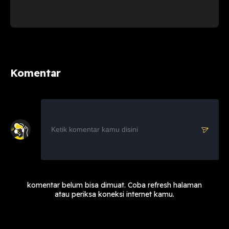
nyawanya.
Unsur Slasher:
Film ini lebih menonjolkan teror
fisik/pembunuhan (slasher) daripada hantu
supranatural, di mana Mitha mencoba mengungkap
identitas pembunuh yang mengincarnya.
Komentar
Film yang
diProduseri oleh Shanker RS dan disutradarai
oleh Irwan Siregar
ini dibintangi oleh Susan Sameh, si sexy
Naomi Zaskia, dan Marcell Darwin.
komentar belum bisa dimuat. Coba refresh halaman
atau periksa koneksi internet kamu.