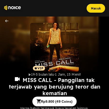
Masuk
19
5 bulan lalu
1 Jam, 15 Menit
MISS CALL - Panggilan tak
terjawab yang berujung teror dan
kematian
Rp
9.800
(
49
Coins)
Harga belum termasuk biaya layanan lainnya.