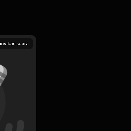
a, lebih tepatnya MATI DENGAN PENASARAN! Pokoknya gara-
nyikan suara
di Scary Things, kamu bisa kirim cerita ke email kita di
Subscribe