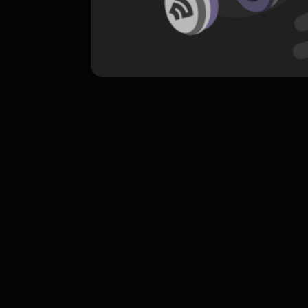
komentar belum bisa dimuat. Coba refr
atau periksa koneksi internet k