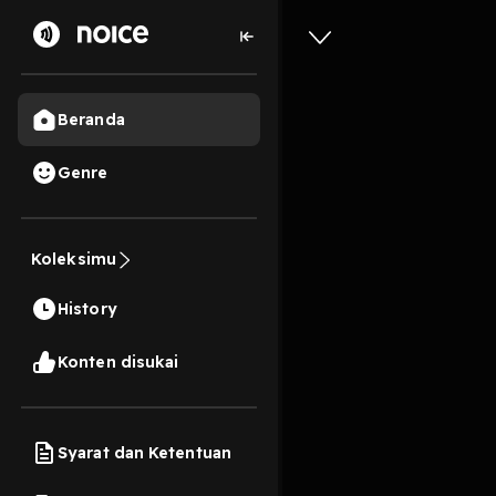
Beranda
Genre
Semua Ga
#1Malam
Koleksimu
59 Menit
History
Konten ini termasuk
Preview
Konten disukai
Harga belum termasuk b
Syarat dan Ketentuan