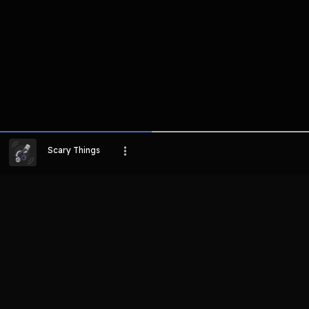
Host
Host
Host
Noice Studios
Nadilla
Shahabi Sakri
Ramadhany
Scary Things
LIHAT EPISODE LAIN