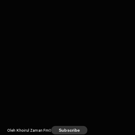
komentar belum bisa dimuat. Coba refresh halaman
atau periksa koneksi internet kamu.
Kreator
Subscribe
Oleh Khoirul Zaman Fm
0