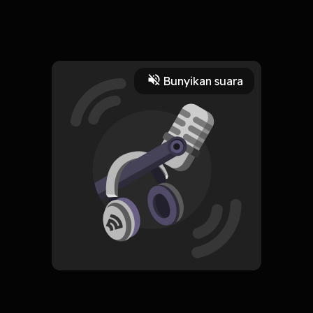
Kini belajar lingkungan dengan telinga menyampaikan hasil
laporan media terpercaya pada tahun 2021.
Read More
Bunyikan suara
Sains
Ilmu Alam
CREATOR-RSS
Khoirul Zaman Fm
Subscribe
0 Subscribers
Komentar