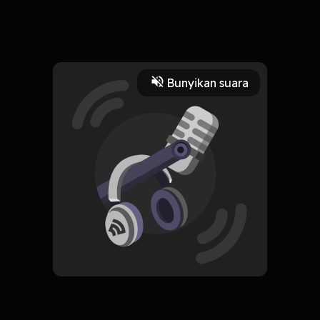
Plaumy rezmcor bakeng fokal edit untuk vmbaking fokl
lainnya
Read More
Bunyikan suara
Islam
HOSTING
Lajnah falakiyah pesantren
Subscribe
0 Subscribers
Komentar