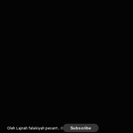
komentar belum bisa dimuat. Coba refresh halaman
atau periksa koneksi internet kamu.
Kreator
Subscribe
Oleh Lajnah falakiyah pesantren
0