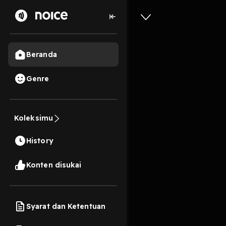
Beranda
Genre
Eps : Ra
Koleksimu
15 Menit
History
Play
Konten disukai
Syarat dan Ketentuan