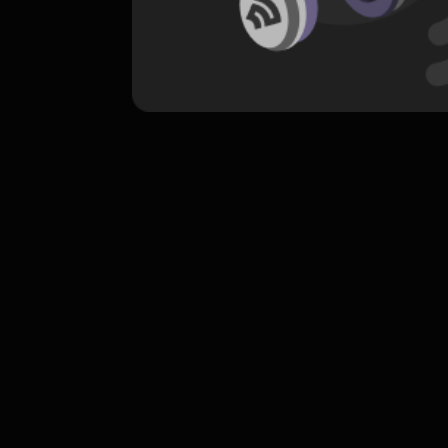
komentar belum bisa dimuat. Coba refr
atau periksa koneksi internet k