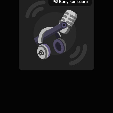
Bunyikan suara
Play
20 Juli 2022
Read More
ORIGINAL
Simpan
No Filter
Komentar