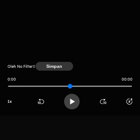
komentar belum bisa dimuat. Coba refresh halaman
atau periksa koneksi internet kamu.
Simpan
Oleh No Filter
0
0:00
00:00
No Filter
1
x
LIHAT CHAPTER LAIN
Beranda
Cari
Buka App
Koleksimu
Profil