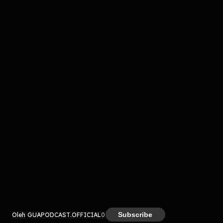
komentar belum bisa dimuat. Coba refresh halaman
atau periksa koneksi internet kamu.
Kreator
Subscribe
Oleh GUAPODCAST.OFFICIAL
0