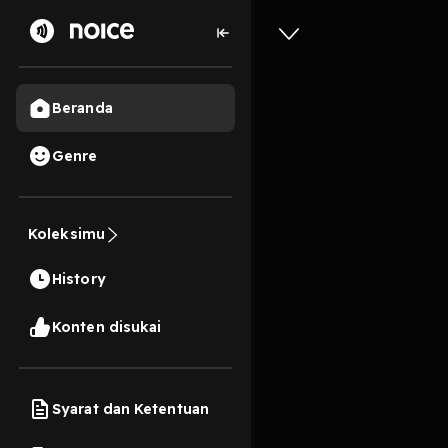
Beranda
Genre
Tidakkah
Koleksimu
4 Menit
History
Play
Konten disukai
Syarat dan Ketentuan