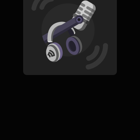
Read More
Pop
ORIGINAL
Sings Legend
Subscribe
0 Subscribers
Komentar