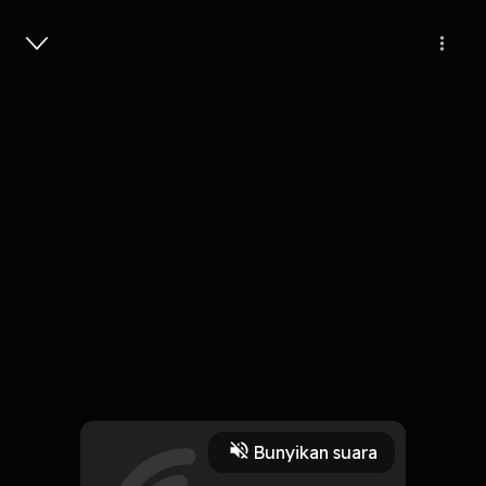
Masuk
242
6 tahun lalu
3 Menit
Kupu- Kupu Malam
Play
Bunyikan suara
17 Oktober 2019