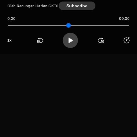
Subscribe
Oleh Renungan Harian GKI
0
0:00
00:00
Renungan Harian GKI
Host
1
x
GKI Kelapa
Cengkir
Beranda
Cari
Buka App
Koleksimu
Profil
LIHAT EPISODE LAIN