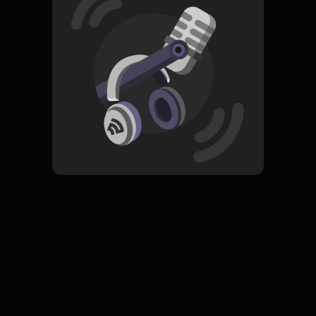
Read More
Pop
ORIGINAL
In Love
Subscribe
0 Subscribers
Komentar