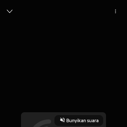
Masuk
Yang Terlupakan
4 Menit
Play
Bunyikan suara
18 Oktober 2019