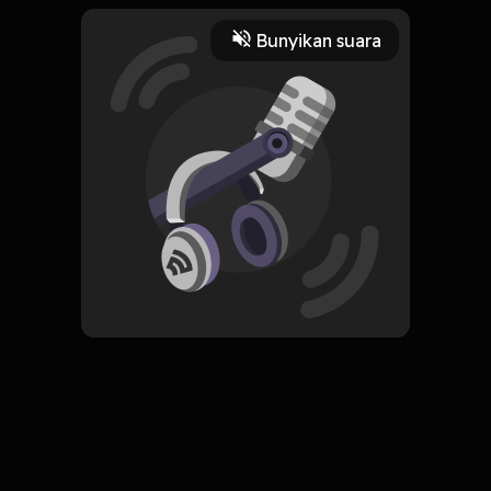
2 Menit
Bunyikan suara
Play
23 Februari 2022
Read More
Pengembangan Diri
ORIGINAL
Simpan
Do Nothing