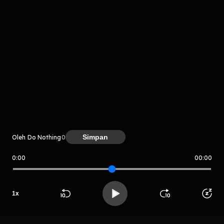
Komentar
komentar belum bisa dimuat. Coba refresh halaman
Simpan
Oleh Do Nothing
0
atau periksa koneksi internet kamu.
0:00
00:00
Do Nothing
1
x
Beranda
Cari
Buka App
Koleksimu
Profil
LIHAT CHAPTER LAIN