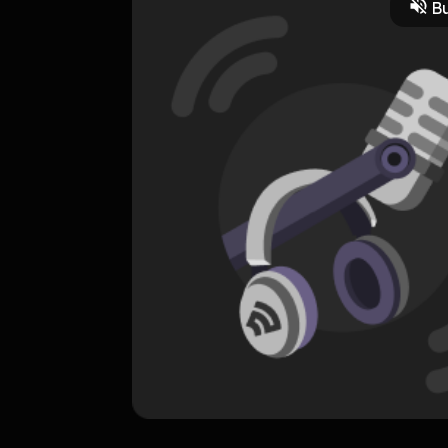
Bu
ORIGINAL
Bossanova Vol. 3
0 Subscribers