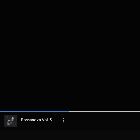
komentar belum bisa dimuat. Coba refr
atau periksa koneksi internet k
LIHAT EPISODE LAIN
Bossanova Vol. 3