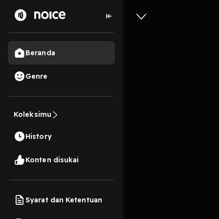
Beranda
Genre
8
6 tahun lalu
3 Men
Koleksimu
Hanya S
History
Play
Konten disukai
Syarat dan Ketentuan