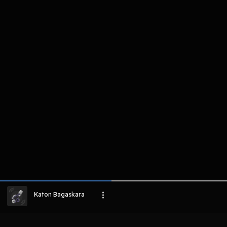
komentar belum bisa dimuat. Coba refr
atau periksa koneksi internet k
LIHAT EPISODE LAIN
Katon Bagaskara