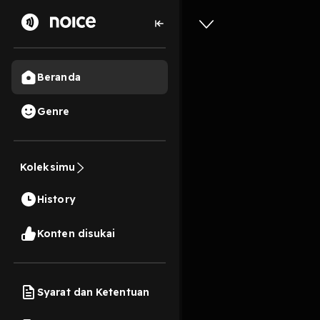
Beranda
Genre
Aku Dan 
Koleksimu
6 Menit
History
Play
Konten disukai
Syarat dan Ketentuan