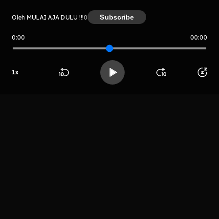
Subscribe
Oleh MULAI AJA DULU !!!
0
0:00
00:00
MULAI AJA DULU !!!
Host
1
x
Podcastsamadi
Beranda
Cari
Buka App
Koleksimu
Profil
ri'
LIHAT EPISODE LAIN