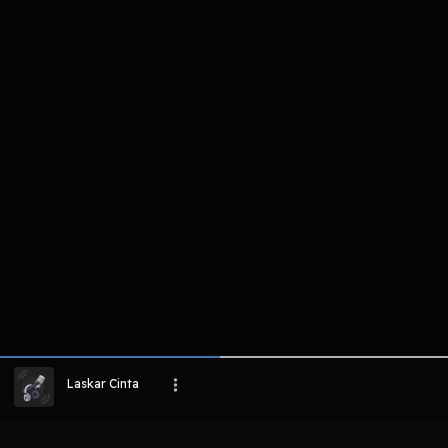
komentar belum bisa dimuat. Coba refr
atau periksa koneksi internet k
LIHAT EPISODE LAIN
Laskar Cinta