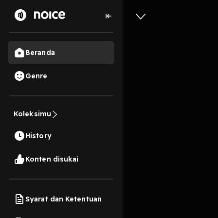
Beranda
Genre
172
6 tahun lalu
2 M
Koleksimu
Indonesi
History
Play
Konten disukai
Syarat dan Ketentuan