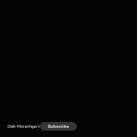
komentar belum bisa dimuat. Coba refresh halaman
atau periksa koneksi internet kamu.
Kreator
Subscribe
Oleh Pikiranfajar
0