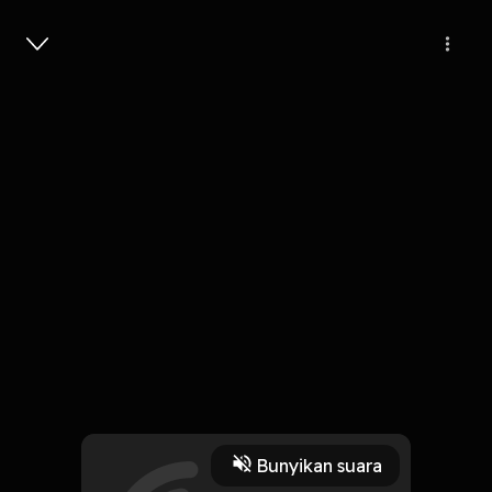
Masuk
4
6 tahun lalu
4 Menit
Kebebasan
Play
Bunyikan suara
3 Oktober 2019