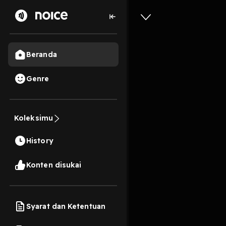
Beranda
Genre
1
6 bulan lalu
1 Jam
Al-Hikam 
Koleksimu
Dari Tadb
History
Muhamma
Konten disukai
Play
Syarat dan Ketentuan