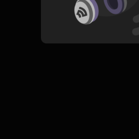
komentar belum bisa dimuat. Coba refr
atau periksa koneksi internet k