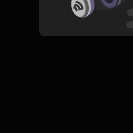
komentar belum bisa dimuat. Coba refr
atau periksa koneksi internet k