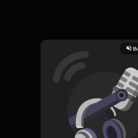
 dasar dalam membangun kepercayaan diri saat berbicara, bagaim
Bu
an
logis
HOSTING
Be More Positive ID
0 Subscribers