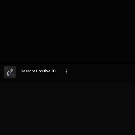
Be More Positive ID
LIHAT EPISODE LAIN