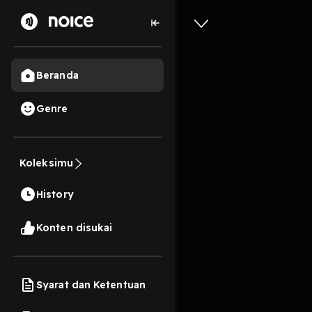
Beranda
Genre
25
3 tahun lalu
9 Me
Koleksimu
Ucapan L
History
Play
Konten disukai
Syarat dan Ketentuan