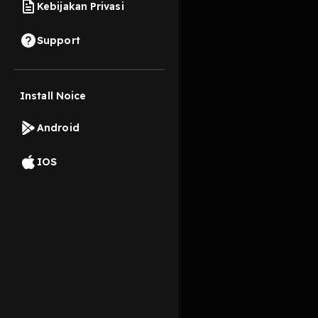
Kebijakan Privasi
28 Desember 2022
Support
Ucapan logis adalah
Install Noice
Read More
Android
Pengembangan Diri
IOS
bicara
pengembang