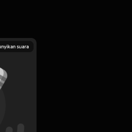
an ucapan mencerminkan keadaan seseorang.
nyikan suara
Subscribe