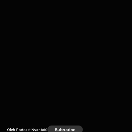
Komentar
komentar belum bisa dimuat. Coba refresh halaman
atau periksa koneksi internet kamu.
Kreator
Subscribe
Oleh Podcast Nyantai
0