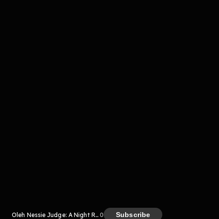
Komentar
komentar belum bisa dimuat. Coba refresh halaman
atau periksa koneksi internet kamu.
Kreator
Subscribe
Oleh Nessie Judge: A Night Ride
0