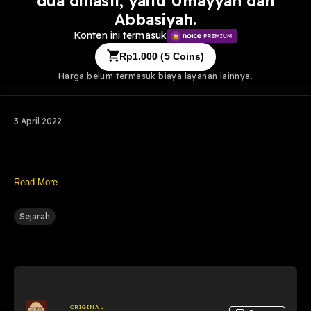
dua dinasti, yaitu Umayyah dan
Abbasiyah.
Konten ini termasuk
Rp
1.000
(
5
Coins)
Harga belum termasuk biaya layanan lainnya.
3 April 2022
Read More
Sejarah
ORIGINAL