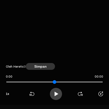
Komentar
komentar belum bisa dimuat. Coba refresh halaman
Simpan
Oleh Heretic
0
atau periksa koneksi internet kamu.
0:00
00:00
Heretic
1
x
Beranda
Cari
Buka App
Koleksimu
Profil
LIHAT CHAPTER LAIN