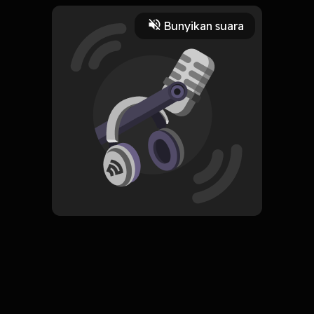
butuh reformasi.
Play
Bunyikan suara
2 Maret 2022
Read More
Filosofi
ORIGINAL
Simpan
Heretic