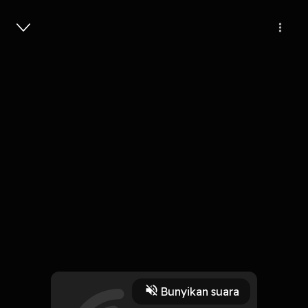
Masuk
18
6 tahun lalu
3 Menit
Bayangmu
Play
Bunyikan suara
16 Oktober 2019