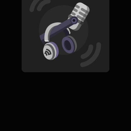
Read More
Pop
ORIGINAL
Tinggal Mimpi
Subscribe
0 Subscribers
Komentar